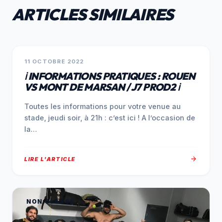
ARTICLES SIMILAIRES
NON CLASSÉ
11 OCTOBRE 2022
ℹ️ INFORMATIONS PRATIQUES : ROUEN
VS MONT DE MARSAN / J7 PROD2 ℹ️
Toutes les informations pour votre venue au
stade, jeudi soir, à 21h : c’est ici ! A l’occasion de
la…
arrow_forward
LIRE L'ARTICLE
NON CLASSÉ