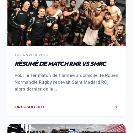
14 JANVIER 2019
RÉSUMÉ DE MATCH RNR VS SMRC
Pour le 1er match de l'année à domicile, le Rouen
Normandie Rugby recevait Saint Médard RC,
alors dernier de la…
arrow_forward
LIRE L'ARTICLE
NON CLASSÉ