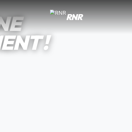
NE
RNR
ENT !