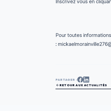
Inscrivez vous en cliquan
Pour toutes informations
: mickaelmorainville27
PARTAGER :
arrow_back
RETOUR AUX ACTUALITÉS