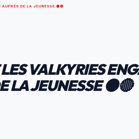
S AUPRÈS DE LA JEUNESSE ⚫🔴
T LES VALKYRIES EN
E LA JEUNESSE ⚫🔴