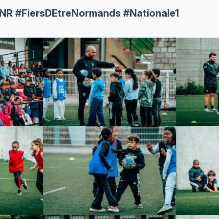
RNR
#FiersDEtreNormands
#Nationale1