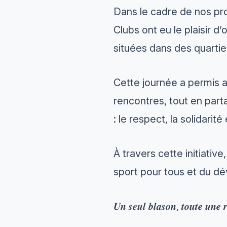
Dans le cadre de nos pr
Clubs
ont eu le plaisir d
situées dans des quartiers
Cette journée a permis au
rencontres, tout en part
: le respect, la solidarité
À travers cette initiativ
sport pour tous et du d
𝑼𝒏 𝒔𝒆𝒖𝒍 𝒃𝒍𝒂𝒔𝒐𝒏, 𝒕𝒐𝒖𝒕𝒆 𝒖𝒏𝒆 𝒓