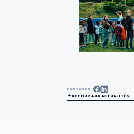
PARTAGER :
arrow_back
RETOUR AUX ACTUALITÉS