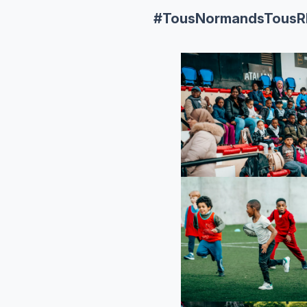
#TousNormandsTous