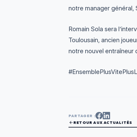
notre manager général, 
Romain Sola sera l’inter
Toulousain, ancien joueu
notre nouvel entraîneur 
#EnsemblePlusVitePlus
PARTAGER :
arrow_back
RETOUR AUX ACTUALITÉS