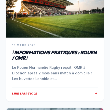
18 MARS 2025
ℹ️ INFORMATIONS PRATIQUES : ROUEN
/ OMR ℹ️
Le Rouen Normandie Rugby reçoit l’OMR à
Diochon après 2 mois sans match à domicile !
Les buvettes Lenoble et…
arrow_forward
LIRE L'ARTICLE