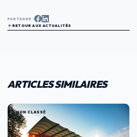
PARTAGER :
arrow_back
RETOUR AUX ACTUALITÉS
ARTICLES SIMILAIRES
NON CLASSÉ