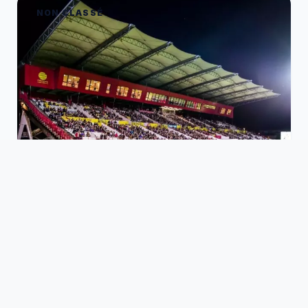
NON CLASSÉ
3 JANVIER 2024
ℹ️ INFORMATIONS PRATIQUES : ROUEN
/ STADE MONTOIS ℹ️
Le Rouen Normandie Rugby reçoit Mont-de-