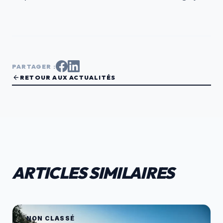
PARTAGER :
arrow_back
RETOUR AUX ACTUALITÉS
ARTICLES SIMILAIRES
NON CLASSÉ