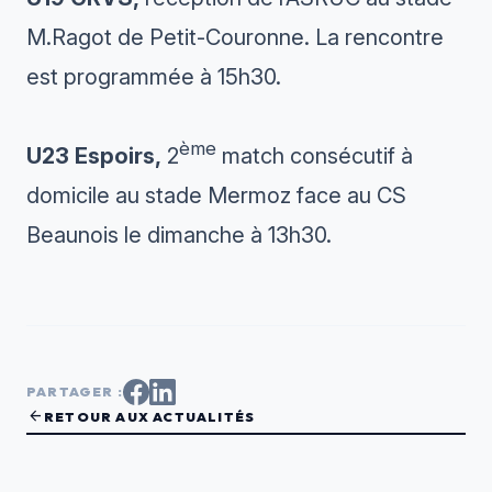
M.Ragot de Petit-Couronne. La rencontre
est programmée à 15h30.
ème
U23 Espoirs,
2
match consécutif à
domicile au stade Mermoz face au CS
Beaunois le dimanche à 13h30.
PARTAGER :
arrow_back
RETOUR AUX ACTUALITÉS