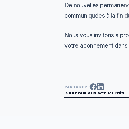
De nouvelles permanence
communiquées à la fin du 
Nous vous invitons à pro
votre abonnement dans l
PARTAGER :
arrow_back
RETOUR AUX ACTUALITÉS