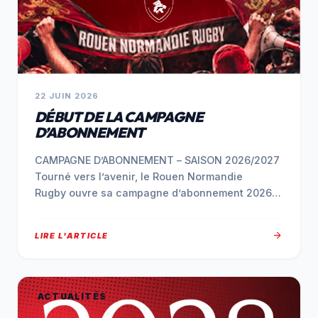
22 JUIN 2026
DÉBUT DE LA CAMPAGNE
D’ABONNEMENT
CAMPAGNE D’ABONNEMENT – SAISON 2026/2027
Tourné vers l’avenir, le Rouen Normandie
Rugby ouvre sa campagne d’abonnement 2026-
2027 avec l’ambition de construire
une nouvelle…
arrow_forward
LIRE L'ARTICLE
ACTUALITÉS