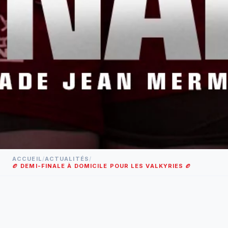
ACCUEIL
/
ACTUALITÉS
/
🏉 DEMI-FINALE À DOMICILE POUR LES VALKYRIES 🏉