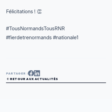
Félicitations ! 👏
#TousNormandsTousRNR
#fierdetrenormands #nationale1
PARTAGER :
arrow_back
RETOUR AUX ACTUALITÉS