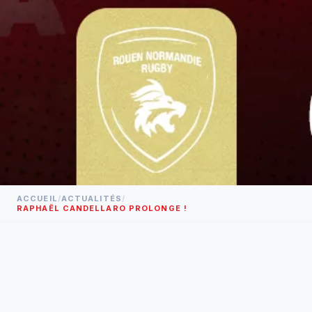
ACCUEIL
/
ACTUALITÉS
/
RAPHAËL CANDELLARO PROLONGE !