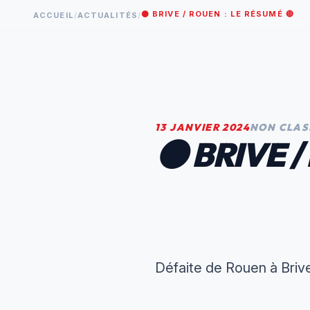
⚫️ BRIVE / ROUEN : LE RÉSUMÉ 🔴
ACCUEIL
/
ACTUALITÉS
/
13 JANVIER 2024
NON CLAS
⚫️ BRIVE 
‌Défaite de Rouen à Briv