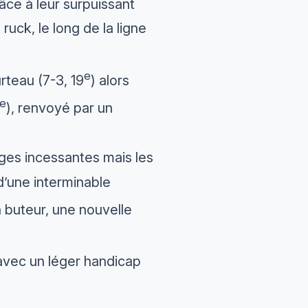
âce à leur surpuissant
ruck, le long de la ligne
e
rteau (7-3, 19
) alors
e
), renvoyé par un
rges incessantes mais les
d’une interminable
n buteur, une nouvelle
 avec un léger handicap