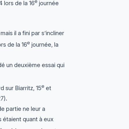
e
 lors de la 16
journée
s il a fini par s’incliner
e
rs de la 16
journée, la
édé un deuxième essai qui
e
 sur Biarritz, 15
et
7).
 partie ne leur a
s étaient quant à eux