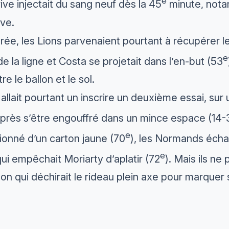
e
ve injectait du sang neuf dès la 45
minute, not
ve.
e, les Lions parvenaient pourtant à récupérer le ba
e
de la ligne et Costa se projetait dans l’en-but (53
e le ballon et le sol.
e allait pourtant un inscrire un deuxième essai, s
près s’être engouffré dans un mince espace (14-3
e
ionné d’un carton jaune (70
), les Normands écha
e
ui empêchait Moriarty d’aplatir (72
). Mais ils n
on qui déchirait le rideau plein axe pour marquer 