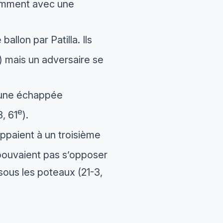
amment avec une
llon par Patilla. Ils
) mais un adversaire se
ur une échappée
e
, 61
).
ppaient à un troisième
e pouvaient pas s’opposer
sous les poteaux (21-3,