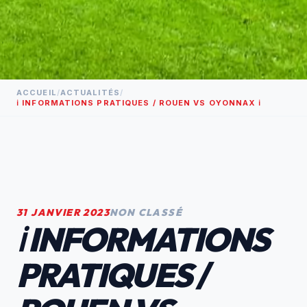
ACCUEIL
/
ACTUALITÉS
/
ℹ️ INFORMATIONS PRATIQUES / ROUEN VS OYONNAX ℹ️
31 JANVIER 2023
NON CLASSÉ
ℹ️ INFORMATIONS
PRATIQUES /