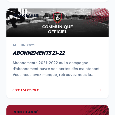
NON CLASSÉ
14 JUIN 2021
ABONNEMENTS 21-22
Abonnements 2021-2022 🎟 La campagne
d’abonnement ouvre ses portes dès maintenant.
Vous nous avez manqué, retrouvez nous la
saison prochaine…
arrow_forward
LIRE L'ARTICLE
NON CLASSÉ