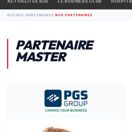
ACTUALITÉS B2B
BILLETTERIE
LE BUSINESS CLUB
HOSPITA
arrow_outward
CONTACT
ACCUEIL
/
PARTENAIRES
/
NOS PARTENAIRES
PARTENAIRE
MASTER