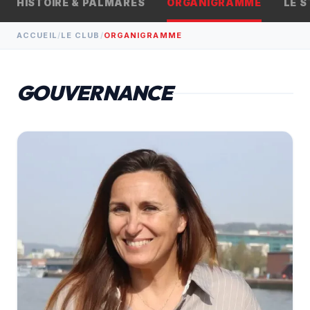
HISTOIRE & PALMARÈS
BILLETTERIE
ORGANIGRAMME
LE 
arrow_outward
CONTACT
ACCUEIL
/
LE CLUB
/
ORGANIGRAMME
GOUVERNANCE