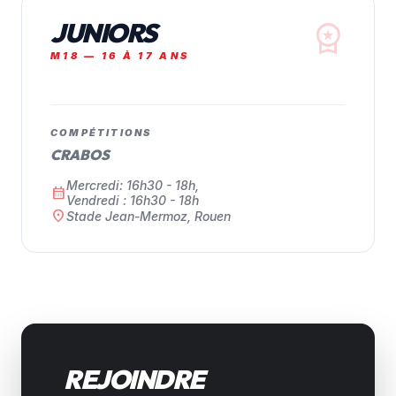
JUNIORS
workspace_premium
M18 — 16 À 17 ANS
COMPÉTITIONS
CRABOS
Mercredi: 16h30 - 18h,
calendar_month
Vendredi : 16h30 - 18h
location_on
Stade Jean-Mermoz, Rouen
REJOINDRE