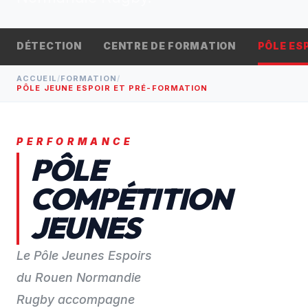
BILLETTERIE
arrow_outward
CONTACT
DÉTECTION
CENTRE DE FORMATION
PÔLE ES
ACCUEIL
/
FORMATION
/
PÔLE JEUNE ESPOIR ET PRÉ-FORMATION
PERFORMANCE
PÔLE
COMPÉTITION
JEUNES
Le Pôle Jeunes Espoirs
du Rouen Normandie
Rugby accompagne