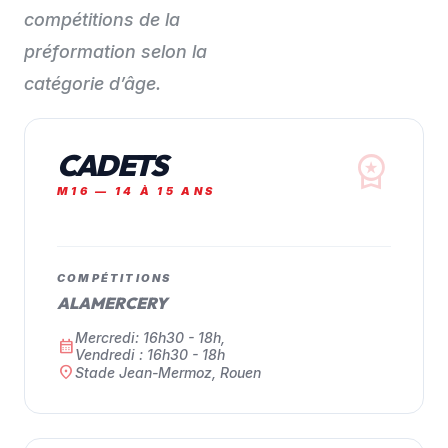
compétitions de la
préformation selon la
catégorie d’âge.
CADETS
workspace_premium
M16 — 14 À 15 ANS
COMPÉTITIONS
ALAMERCERY
Mercredi: 16h30 - 18h,
calendar_month
Vendredi : 16h30 - 18h
location_on
Stade Jean-Mermoz, Rouen