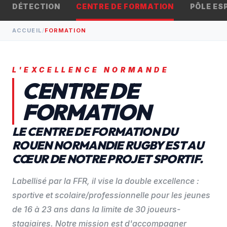
BILLETTERIE
arrow_outward
DÉTECTION
CENTRE DE FORMATION
PÔLE ES
CONTACT
ACCUEIL
/
FORMATION
L'EXCELLENCE NORMANDE
CENTRE DE
FORMATION
LE CENTRE DE FORMATION DU
ROUEN NORMANDIE RUGBY EST AU
CŒUR DE NOTRE PROJET SPORTIF.
Labellisé par la FFR, il vise la double excellence :
sportive et scolaire/professionnelle pour les jeunes
de 16 à 23 ans dans la limite de 30 joueurs-
stagiaires. Notre mission est d'accompagner