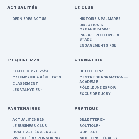
ACTUALITÉS
LE CLUB
DERNIÈRES ACTUS
HISTOIRE & PALMARÈS
DIRECTION &
ORGANIGRAMME
INFRASTRUCTURES &
STADE
ENGAGEMENTS RSE
L'ÉQUIPE PRO
FORMATION
EFFECTIF PRO 25/26
DÉTECTION
ARROW_OUTWARD
CALENDRIER & RÉSULTATS
CENTRE DE FORMATION —
ACADÉMIE
CLASSEMENT
PÔLE JEUNE ESPOIR
LES VALKYRIES
ARROW_OUTWARD
ÉCOLE DE RUGBY
PARTENAIRES
PRATIQUE
ACTUALITÉS B2B
BILLETTERIE
ARROW_OUTWARD
LE BUSINESS CLUB
BOUTIQUE
ARROW_OUTWARD
HOSPITALITÉS & LOGES
CONTACT
VISIBILITÉ & SPONSORING
MENTIONS LÉGALES