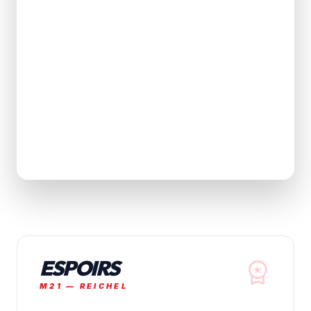
ESPOIRS
workspace_premium
M21 — REICHEL