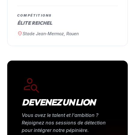
COMPÉTITIONS
ÉLITE REICHEL
location_on
Stade Jean-Mermoz, Rouen
person_search
DEVENEZ UN LION
Vous avez le talent et l'ambition ?
Rejoignez nos sessions de détection
pour intégrer notre pépinière.