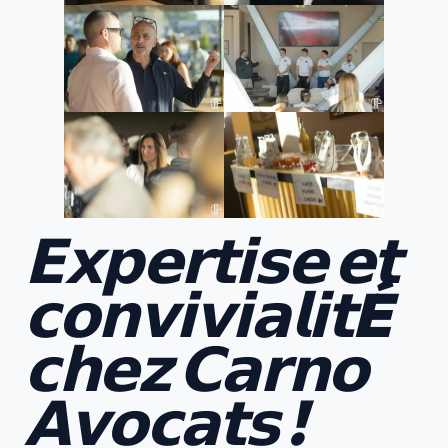
𝗘𝘅𝗽𝗲𝗿𝘁𝗶𝘀𝗲 𝗲𝘁
𝗰𝗼𝗻𝘃𝗶𝘃𝗶𝗮𝗹𝗶𝘁É
𝗰𝗵𝗲𝘇 𝗖𝗮𝗿𝗻𝗼
𝗔𝘃𝗼𝗰𝗮𝘁𝘀 !