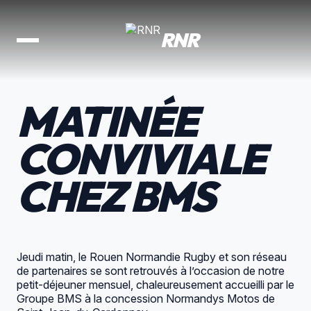
RNR
arrow_back
ACTUALITÉS
MATINÉE
LE CLUB
CONVIVIALE
L'ÉQUIPE PRO
LES
CHEZ BMS
arrow_outward
VALKYRIES
FORMATION
PARTENAIRES
Jeudi matin, le Rouen Normandie Rugby et son réseau
de partenaires se sont retrouvés à l’occasion de notre
petit-déjeuner mensuel, chaleureusement accueilli par le
BOUTIQUE
arrow_outward
Groupe BMS
à la concession Normandys Motos de