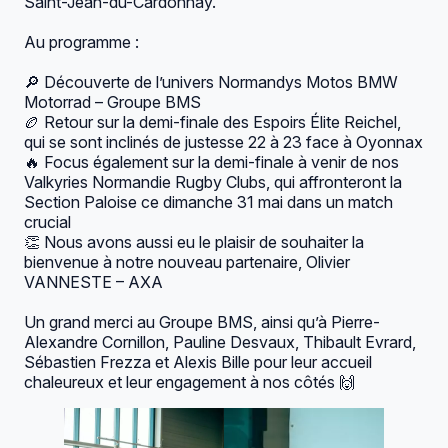
Saint-Jean-du-Cardonnay.
BILLETTERIE
arrow_outward
Au programme :
CONTACT
🔎 Découverte de l’univers Normandys Motos
BMW
Motorrad – Groupe BMS
🏉 Retour sur la demi-finale des Espoirs Élite Reichel,
qui se sont inclinés de justesse 22 à 23 face à Oyonnax
🔥 Focus également sur la demi-finale à venir de nos
Valkyries Normandie Rugby Clubs
, qui affronteront la
Section Paloise ce dimanche 31 mai dans un match
crucial
👏 Nous avons aussi eu le plaisir de souhaiter la
bienvenue à notre nouveau partenaire,
Olivier
VANNESTE
– AXA
Un grand merci au Groupe BMS, ainsi qu’à
Pierre-
Alexandre Cornillon
,
Pauline Desvaux
,
Thibault Evrard
,
Sébastien Frezza
et
Alexis Bille
pour leur accueil
chaleureux et leur engagement à nos côtés 🙌