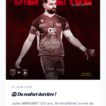
21 JUIN 2026
🦁 𝐃𝐮 𝐫𝐞𝐧𝐟𝐨𝐫𝐭 𝐝𝐞𝐫𝐫𝐢𝐞̀𝐫𝐞 !
Jules MARGARIT (24 ans, Arrière/Ailier) arrive de