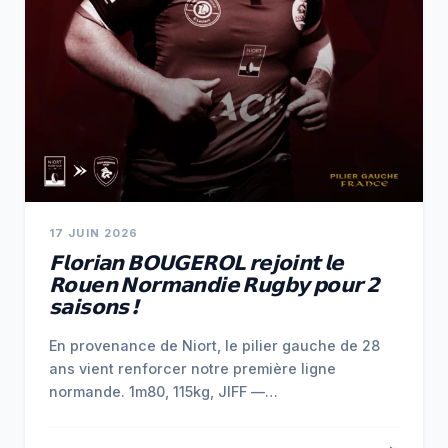
17 JUIN 2026
𝗙𝗹𝗼𝗿𝗶𝗮𝗻 𝗕𝗢𝗨𝗚𝗘𝗥𝗢𝗟 𝗿𝗲𝗷𝗼𝗶𝗻𝘁 𝗹𝗲
𝗥𝗼𝘂𝗲𝗻 𝗡𝗼𝗿𝗺𝗮𝗻𝗱𝗶𝗲 𝗥𝘂𝗴𝗯𝘆 𝗽𝗼𝘂𝗿 𝟮
𝘀𝗮𝗶𝘀𝗼𝗻𝘀 !
En provenance de Niort, le pilier gauche de 28
ans vient renforcer notre première ligne
normande. 1m80, 115kg, JIFF —…