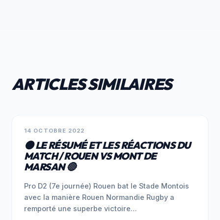
ARTICLES SIMILAIRES
NON CLASSÉ
14 OCTOBRE 2022
⚫️ LE RÉSUMÉ ET LES RÉACTIONS DU
MATCH / ROUEN VS MONT DE
MARSAN 🔴
Pro D2 (7e journée) Rouen bat le Stade Montois
avec la manière Rouen Normandie Rugby a
remporté une superbe victoire…